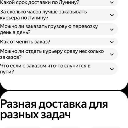
Какой срок доставки по Лунину?
Выберите подходящий размер кузова:
За сколько часов лучше заказывать
S (170х100х90 см) вмещает грузы до 300 кг
курьера по Лунину?
— каблук;
Можно ли заказать грузовую перевозку
M (260х130х150 см) вмещает грузы до 700
день в день?
кг — микроавтобус;
Время поиска грузового автомобиля;
L (380х180х180 см) вмещает грузы до 1400
Как отменить заказ?
Время забора груза;
кг — газель;
Расстояние от адреса отправителя до
Можно ли отдать курьеру сразу несколько
XL (400х190х200 см) вмещает грузы до
адреса получателя;
заказов?
2000 кг — газель.
Пробки и климатические условия.
Что если с заказом что-то случится в
Вы можете узнать местоположение
пути?
курьера в личном кабинете или
приложении Яндекс Go.
Разная доставка для
разных задач