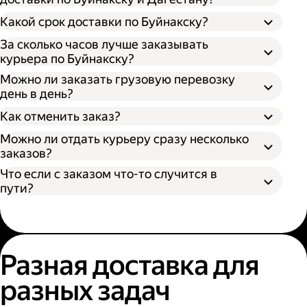
Откройте приложение, личный кабинет
Какой срок доставки по Буйнакску?
или форму заказа на нашем сайте;
Выберите подходящий размер кузова:
За сколько часов лучше заказывать
курьера по Буйнакску?
S (170х100х90 см) вмещает грузы до 300 кг
Можно ли заказать грузовую перевозку
— каблук;
день в день?
M (260х130х150 см) вмещает грузы до 700
Время поиска грузового автомобиля;
кг — микроавтобус;
Как отменить заказ?
Время забора груза;
L (380х180х180 см) вмещает грузы до 1400
Расстояние от адреса отправителя до
Можно ли отдать курьеру сразу несколько
кг — газель;
адреса получателя;
заказов?
XL (400х190х200 см) вмещает грузы до
Пробки и климатические условия.
2000 кг — газель.
Что если с заказом что-то случится в
Вы можете узнать местоположение
пути?
курьера в личном кабинете или
приложении Яндекс Go.
Разная доставка для
разных задач