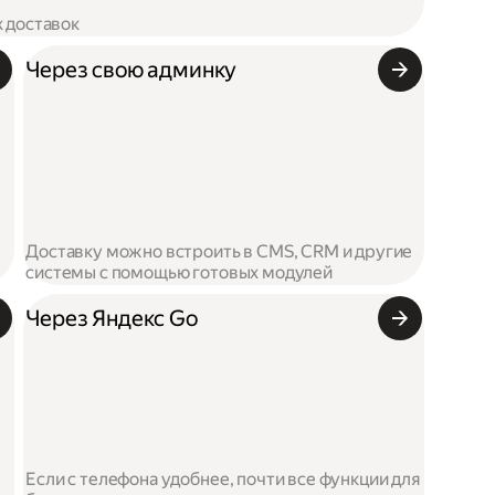
х доставок
Через свою админку
Доставку можно встроить в CMS, CRM и другие
системы с помощью готовых модулей
Через Яндекс Go
Если с телефона удобнее, почти все функции для