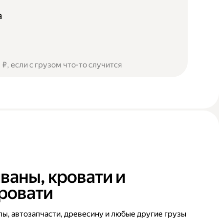
а
₽, если с грузом что-то случится
ваны, кровати и
ровати
ы, автозапчасти, древесину и любые другие грузы