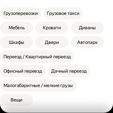
услуги;
Сумма сторон не должна превышать 200
Выберите способ оплаты.
см при выборе помощи одного грузчика, а
Грузоперевозки
Грузовое такси
вес одной единицы 30 кг.
При выборе помощи двух грузчиков
Мебель
Кровати
Диваны
допустимая сумма сторон 300 см, а вес
одной единицы 60 кг.
Шкафы
Двери
Автопарк
Переезд / Квартирный переезд
Офисный переезд
Дачный переезд
Малогабаритные / мелкие грузы
Вещи