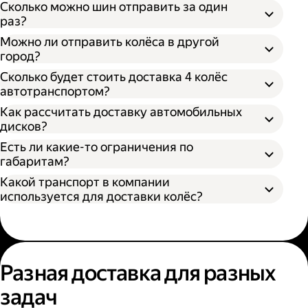
Сколько можно шин отправить за один
раз?
Можно ли отправить колёса в другой
город?
Сколько будет стоить доставка 4 колёс
автотранспортом?
Как рассчитать доставку автомобильных
дисков?
Открыть приложение Яндекс Go или
сайт
Яндекс Доставки;
Есть ли какие-то ограничения по
Выбрать подходящий тариф;
габаритам?
Ввести данные в поля «Откуда» и «Куда»;
Какой транспорт в компании
В приложении Яндекс Go;
Ввести контакты получателя и
используется для доставки колёс?
На сайте Яндекс Доставки.
отправителя;
Указать дополнительные услуги, если
Диаметр не более 100 см, если помогает
необходимо;
один грузчик;
Подтвердить заказ.
Диаметр не более 200 см, если выбрана
Выберите удобный способ оформления
помощь двух грузчиков;
заказа;
Разная доставка для разных
Высота не более 100 см.
Выберите тариф;
задач
Введите необходимую информацию;
Укажите, нужны ли дополнительные