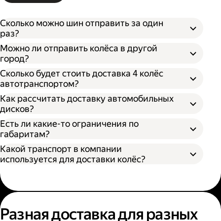
Сколько можно шин отправить за один
раз?
Можно ли отправить колёса в другой
город?
Сколько будет стоить доставка 4 колёс
автотранспортом?
Как рассчитать доставку автомобильных
дисков?
Открыть приложение Яндекс Go или
сайт
Яндекс Доставки;
Есть ли какие-то ограничения по
Выбрать подходящий тариф;
габаритам?
Ввести данные в поля «Откуда» и «Куда»;
Какой транспорт в компании
В приложении Яндекс Go;
Ввести контакты получателя и
используется для доставки колёс?
На сайте Яндекс Доставки.
отправителя;
Указать дополнительные услуги, если
Диаметр не более 100 см, если помогает
необходимо;
один грузчик;
Подтвердить заказ.
Диаметр не более 200 см, если выбрана
Выберите удобный способ оформления
помощь двух грузчиков;
заказа;
Разная доставка для разных
Высота не более 100 см.
Выберите тариф;