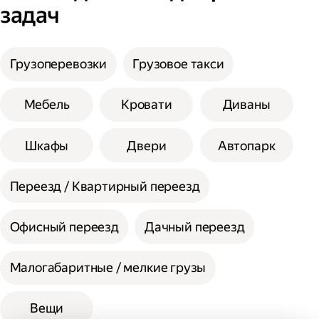
задач
Введите необходимую информацию;
Укажите, нужны ли дополнительные
услуги;
Сумма сторон не должна превышать 200
Выберите способ оплаты.
см при выборе помощи одного грузчика, а
Грузоперевозки
Грузовое такси
вес одной единицы 30 кг.
При выборе помощи двух грузчиков
Мебель
Кровати
Диваны
допустимая сумма сторон 300 см, а вес
одной единицы 60 кг.
Шкафы
Двери
Автопарк
Переезд / Квартирный переезд
Офисный переезд
Дачный переезд
Малогабаритные / мелкие грузы
Вещи