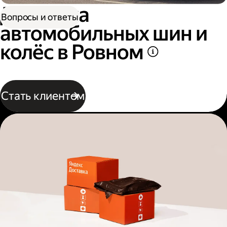
Доставка
Вопросы и ответы
автомобильных шин и
колёс в Ровном
Стать клиентом