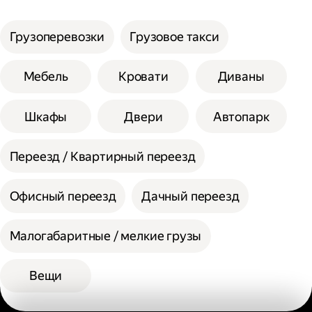
услуги;
Сумма сторон не должна превышать 200
Выберите способ оплаты.
см при выборе помощи одного грузчика, а
Грузоперевозки
Грузовое такси
вес одной единицы 30 кг.
При выборе помощи двух грузчиков
Мебель
Кровати
Диваны
допустимая сумма сторон 300 см, а вес
одной единицы 60 кг.
Шкафы
Двери
Автопарк
Переезд / Квартирный переезд
Офисный переезд
Дачный переезд
Малогабаритные / мелкие грузы
Вещи