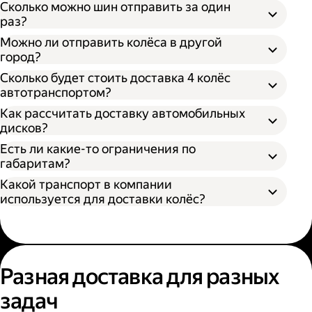
Сколько можно шин отправить за один
раз?
Можно ли отправить колёса в другой
город?
Сколько будет стоить доставка 4 колёс
автотранспортом?
Как рассчитать доставку автомобильных
дисков?
Открыть приложение Яндекс Go или
сайт
Яндекс Доставки;
Есть ли какие-то ограничения по
Выбрать подходящий тариф;
габаритам?
Ввести данные в поля «Откуда» и «Куда»;
Какой транспорт в компании
В приложении Яндекс Go;
Ввести контакты получателя и
используется для доставки колёс?
На сайте Яндекс Доставки.
отправителя;
Указать дополнительные услуги, если
Диаметр не более 100 см, если помогает
необходимо;
один грузчик;
Подтвердить заказ.
Диаметр не более 200 см, если выбрана
Выберите удобный способ оформления
помощь двух грузчиков;
заказа;
Разная доставка для разных
Высота не более 100 см.
Выберите тариф;
задач
Введите необходимую информацию;
Укажите, нужны ли дополнительные