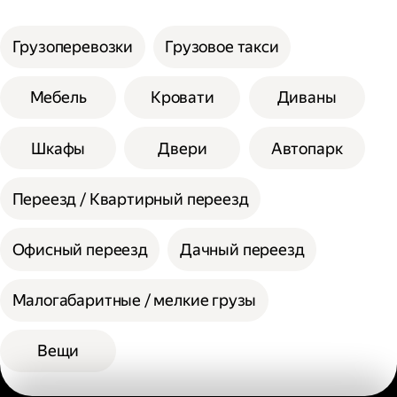
услуги;
Сумма сторон не должна превышать 200
Выберите способ оплаты.
см при выборе помощи одного грузчика, а
Грузоперевозки
Грузовое такси
вес одной единицы 30 кг.
При выборе помощи двух грузчиков
Мебель
Кровати
Диваны
допустимая сумма сторон 300 см, а вес
одной единицы 60 кг.
Шкафы
Двери
Автопарк
Переезд / Квартирный переезд
Офисный переезд
Дачный переезд
Малогабаритные / мелкие грузы
Вещи