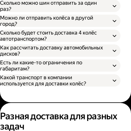
Сколько можно шин отправить за один
раз?
Можно ли отправить колёса в другой
город?
Сколько будет стоить доставка 4 колёс
автотранспортом?
Как рассчитать доставку автомобильных
дисков?
Открыть приложение Яндекс Go или
сайт
Яндекс Доставки;
Есть ли какие-то ограничения по
Выбрать подходящий тариф;
габаритам?
Ввести данные в поля «Откуда» и «Куда»;
Какой транспорт в компании
В приложении Яндекс Go;
Ввести контакты получателя и
используется для доставки колёс?
На сайте Яндекс Доставки.
отправителя;
Указать дополнительные услуги, если
Диаметр не более 100 см, если помогает
необходимо;
один грузчик;
Подтвердить заказ.
Диаметр не более 200 см, если выбрана
Выберите удобный способ оформления
помощь двух грузчиков;
заказа;
Разная доставка для разных
Высота не более 100 см.
Выберите тариф;
задач
Введите необходимую информацию;
Укажите, нужны ли дополнительные