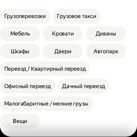
услуги;
Сумма сторон не должна превышать 200
Выберите способ оплаты.
см при выборе помощи одного грузчика, а
Грузоперевозки
Грузовое такси
вес одной единицы 30 кг.
При выборе помощи двух грузчиков
Мебель
Кровати
Диваны
допустимая сумма сторон 300 см, а вес
одной единицы 60 кг.
Шкафы
Двери
Автопарк
Переезд / Квартирный переезд
Офисный переезд
Дачный переезд
Малогабаритные / мелкие грузы
Вещи