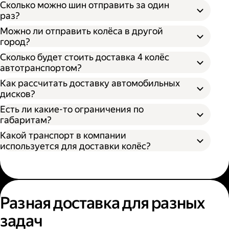
Сколько можно шин отправить за один
раз?
Можно ли отправить колёса в другой
город?
Сколько будет стоить доставка 4 колёс
автотранспортом?
Как рассчитать доставку автомобильных
дисков?
Открыть приложение Яндекс Go или
сайт
Яндекс Доставки;
Есть ли какие-то ограничения по
Выбрать подходящий тариф;
габаритам?
Ввести данные в поля «Откуда» и «Куда»;
Какой транспорт в компании
В приложении Яндекс Go;
Ввести контакты получателя и
используется для доставки колёс?
На сайте Яндекс Доставки.
отправителя;
Указать дополнительные услуги, если
Диаметр не более 100 см, если помогает
необходимо;
один грузчик;
Подтвердить заказ.
Диаметр не более 200 см, если выбрана
Выберите удобный способ оформления
помощь двух грузчиков;
заказа;
Разная доставка для разных
Высота не более 100 см.
Выберите тариф;
задач
Введите необходимую информацию;
Укажите, нужны ли дополнительные