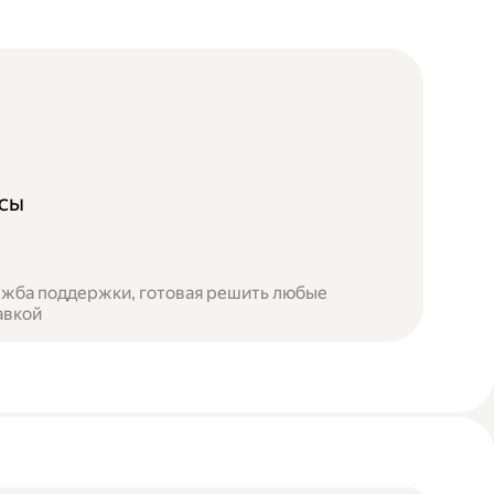
осы
лужба поддержки, готовая решить любые
авкой