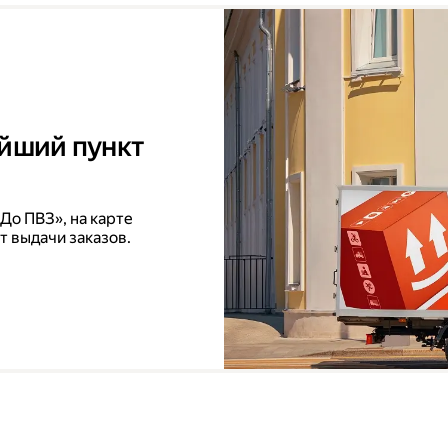
айший пункт
До ПВЗ», на карте
т выдачи заказов.