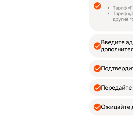
Тариф «Г
Тариф «Д
другие г
Введите ад
дополнител
Подтвердит
Передайте 
Ожидайте д