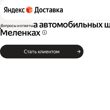
Доставка автомобильных ши
Вопросы и ответы
Меленках
Стать клиентом