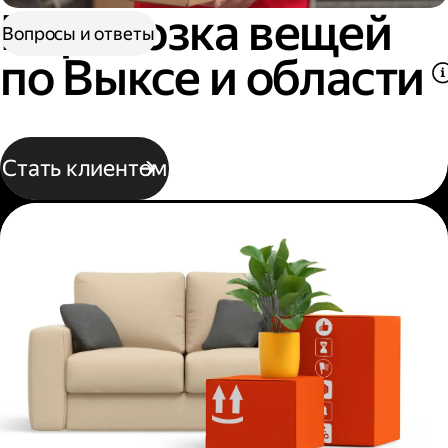
Перевозка вещей
Вопросы и ответы
по Выксе и области
Стать клиентом