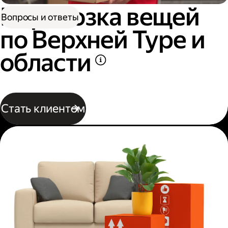
Перевозка вещей
Вопросы и ответы
по Верхней Туре и
области
Стать клиентом