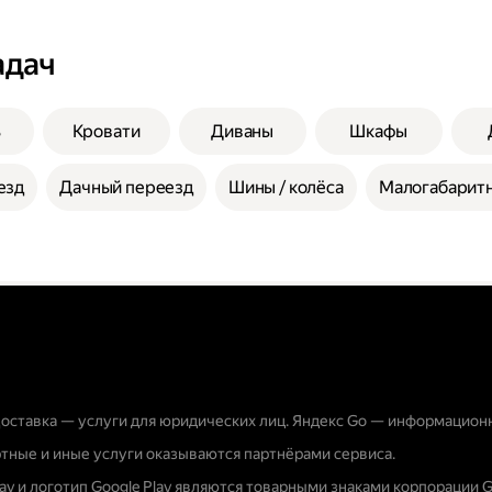
адач
ь
Кровати
Диваны
Шкафы
езд
Дачный переезд
Шины / колёса
Малогабаритн
оставка — услуги для юридических лиц. Яндекс Go — информацион
тные и иные услуги оказываются партнёрами сервиса.
lay и логотип Google Play являются товарными знаками корпорации G