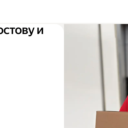
остову и