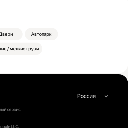
Двери
Автопарк
ые / мелкие грузы
Россия
ный сервис.
oogle LLC.