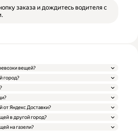
опку заказа и дождитесь водителя с
.
еревозки вещей?
й город?
?
щи?
й от Яндекс Доставки?
щей в другой город?
щей на газели?