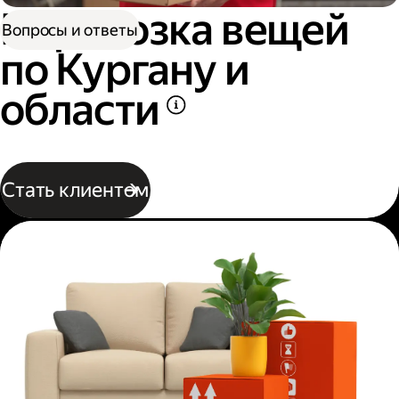
Перевозка вещей
Вопросы и ответы
по Кургану и
области
Стать клиентом