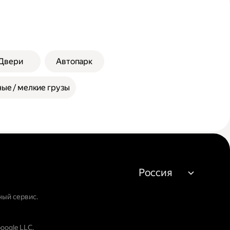
Двери
Автопарк
ые / мелкие грузы
Россия
ный сервис.
oogle LLC.