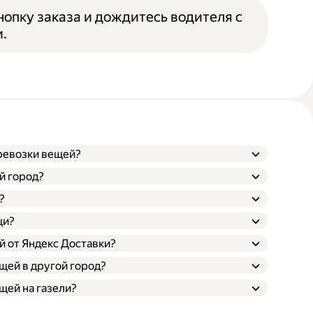
опку заказа и дождитесь водителя с
.
еревозки вещей?
й город?
?
щи?
й от Яндекс Доставки?
щей в другой город?
щей на газели?