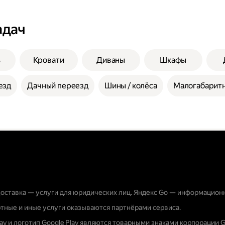
адач
ь
Кровати
Диваны
Шкафы
езд
Дачный переезд
Шины / колёса
Малогабаритн
оставка — услуги для юридических лиц. Яндекс Go — информацион
тные и иные услуги оказываются партнёрами сервиса.
lay и логотип Google Play являются товарными знаками корпорации G