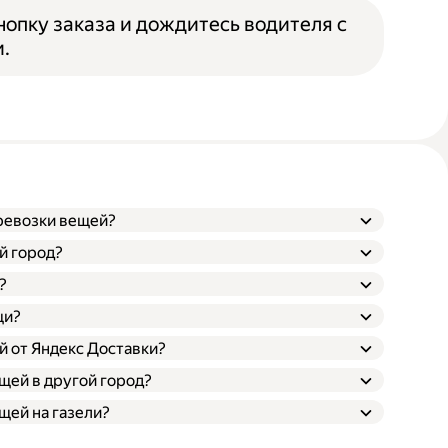
опку заказа и дождитесь водителя с
.
еревозки вещей?
й город?
?
щи?
й от Яндекс Доставки?
щей в другой город?
щей на газели?