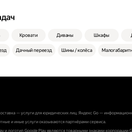
адач
ь
Кровати
Диваны
Шкафы
езд
Дачный переезд
Шины / колёса
Малогабаритн
оставка — услуги для юридических лиц. Яндекс Go — информацион
тные и иные услуги оказываются партнёрами сервиса.
lay и логотип Google Play являются товарными знаками корпорации G