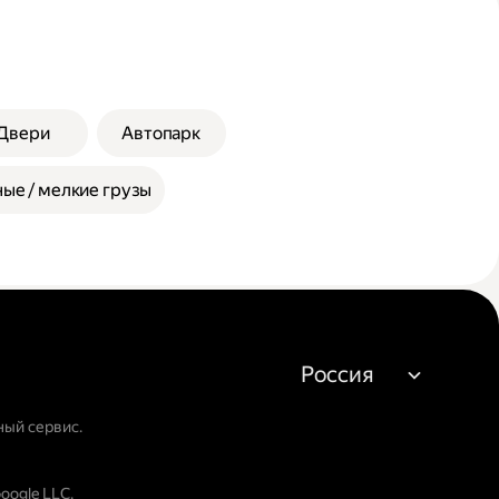
Двери
Автопарк
ые / мелкие грузы
Россия
ный сервис.
oogle LLC.