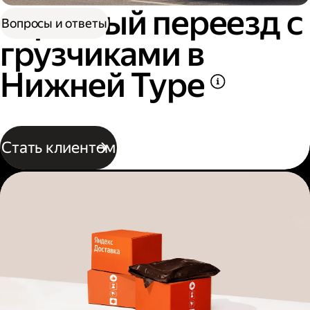
Офисный переезд с
Вопросы и ответы
грузчиками в
Нижней Туре
Стать клиентом