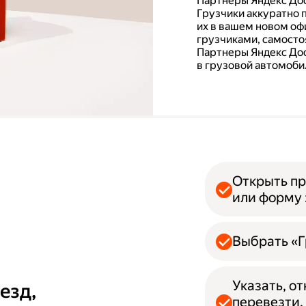
Партнеры Яндекс Дос
Грузчики аккуратно 
их в вашем новом офи
грузчиками, самосто
Партнеры Яндекс Дос
в грузовой автомобил
Открыть пр
или форму 
Выбрать «Г
Указать, о
езд,
перевезти.