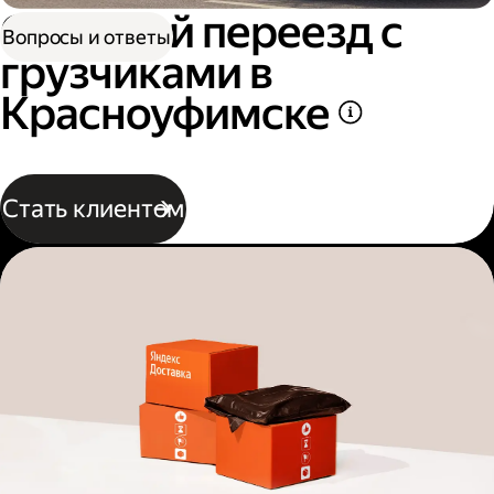
Офисный переезд с
Вопросы и ответы
грузчиками в
Красноуфимске
Стать клиентом