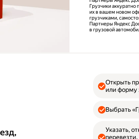
Партнеры Яндекс Дос
Грузчики аккуратно 
их в вашем новом офи
грузчиками, самосто
Партнеры Яндекс Дос
в грузовой автомобил
Открыть пр
или форму 
Выбрать «Г
Указать, о
езд,
перевезти.