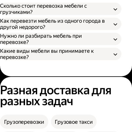
Откройте приложение Яндекс Go или сайт;
Сколько стоит перевозка мебели с
Выберите тип кузова и количество
грузчиками?
Разобрать поддающуюся разборке
грузчиков;
Как перевезти мебель из одного города в
мебель;
Укажите адрес отправления и получения;
другой недорого?
Упаковать разобранную мебель в стретч-
Нажмите кнопку «Заказать».
пленку, воздушно-пузырьковую пленку или
Нужно ли разбирать мебель при
другой надежный материал;
перевозке?
Упаковать неразборную мебель в картон
Какие виды мебели вы принимаете к
или поролон.
перевозке?
Разная доставка для
разных задач
Грузоперевозки
Грузовое такси