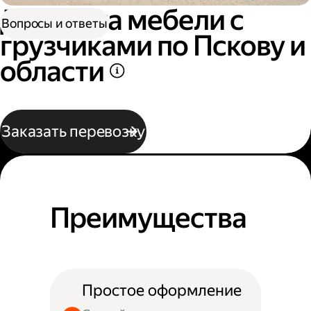
Доставка мебели с
Вопросы и ответы
грузчиками по Пскову и
области
Заказать перевозку
Преимущества
Простое оформление