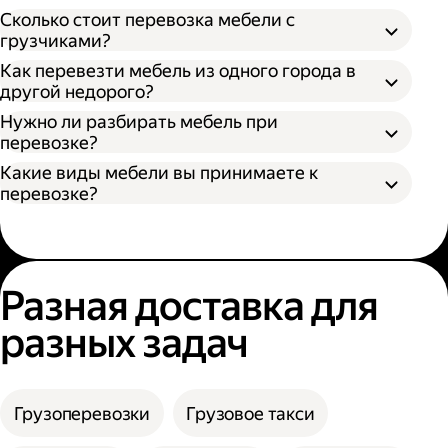
Откройте приложение Яндекс Go или сайт;
Сколько стоит перевозка мебели с
Выберите тип кузова и количество
грузчиками?
Разобрать поддающуюся разборке
грузчиков;
Как перевезти мебель из одного города в
мебель;
Укажите адрес отправления и получения;
другой недорого?
Упаковать разобранную мебель в стретч-
Нажмите кнопку «Заказать».
пленку, воздушно-пузырьковую пленку или
Нужно ли разбирать мебель при
другой надежный материал;
перевозке?
Упаковать неразборную мебель в картон
Какие виды мебели вы принимаете к
или поролон.
перевозке?
Разная доставка для
разных задач
Грузоперевозки
Грузовое такси