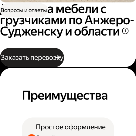
Доставка мебели с
Вопросы и ответы
грузчиками по Анжеро-
Судженску и области
Заказать перевозку
Преимущества
Простое оформление