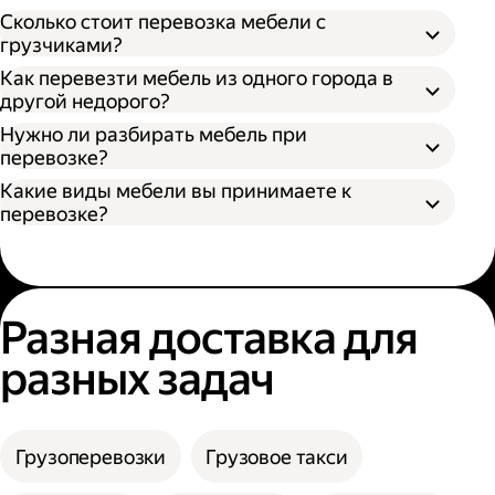
Откройте приложение Яндекс Go или сайт;
Сколько стоит перевозка мебели с
Выберите тип кузова и количество
грузчиками?
Разобрать поддающуюся разборке
грузчиков;
Как перевезти мебель из одного города в
мебель;
Укажите адрес отправления и получения;
другой недорого?
Упаковать разобранную мебель в стретч-
Нажмите кнопку «Заказать».
пленку, воздушно-пузырьковую пленку или
Нужно ли разбирать мебель при
другой надежный материал;
перевозке?
Упаковать неразборную мебель в картон
Какие виды мебели вы принимаете к
или поролон.
перевозке?
Разная доставка для
разных задач
Грузоперевозки
Грузовое такси