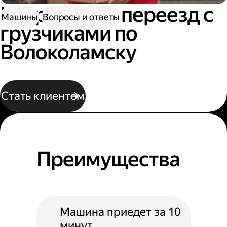
Квартирный переезд с
Машины
Вопросы и ответы
грузчиками по
Волоколамску
Стать клиентом
Преимущества
Машина приедет за 10
минут