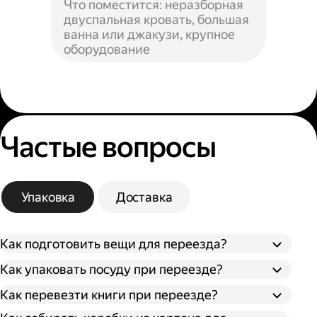
Что поместится: неразборная
двуспальная кровать, большая
ванна или джакузи, крупное
оборудование
Частые вопросы
Упаковка
Доставка
Как подготовить вещи для переезда?
Как упаковать посуду при переезде?
Сначала упакуйте предметы интерьера,
Как перевезти книги при переезде?
Застелите дно коробки поролоном,
обувь и одежду, которые не понадобятся в
синтепоном или другим мягким