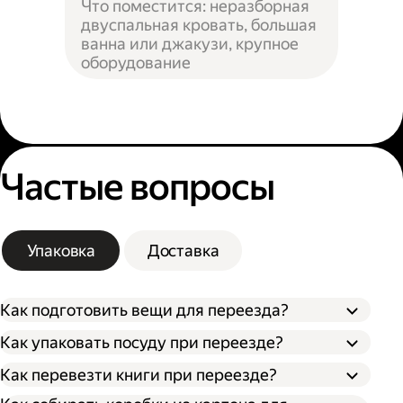
Что поместится: неразборная
двуспальная кровать, большая
ванна или джакузи, крупное
оборудование
Частые вопросы
Упаковка
Доставка
Как подготовить вещи для переезда?
Как упаковать посуду при переезде?
Сначала упакуйте предметы интерьера,
Как перевезти книги при переезде?
Застелите дно коробки поролоном,
обувь и одежду, которые не понадобятся в
синтепоном или другим мягким