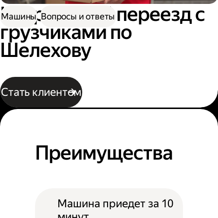
Квартирный переезд с
Машины
Вопросы и ответы
грузчиками по
Шелехову
Стать клиентом
Преимущества
Машина приедет за 10
минут