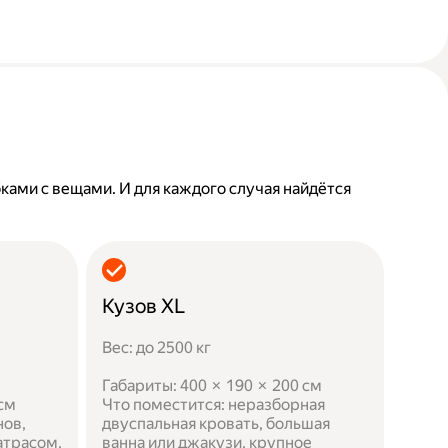
бками с вещами. И для каждого случая найдётся
Кузов XL
Вес: до 2500 кг
Габариты: 400 × 190 × 200 см
 см
Что поместится: неразборная
нов,
двуспальная кровать, большая
атрасом,
ванна или джакузи, крупное