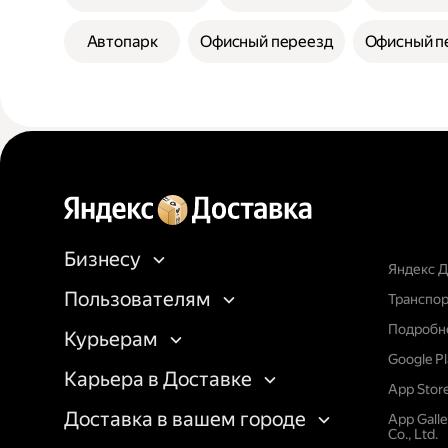
Автопарк
Офисный переезд
Офисный п
Бизнесу
Яндекс Д
Пользователям
Транспор
Подробне
Курьерам
Google P
Карьера в Доставке
App Stor
Доставка в вашем городе
App Gall
Co., Ltd.