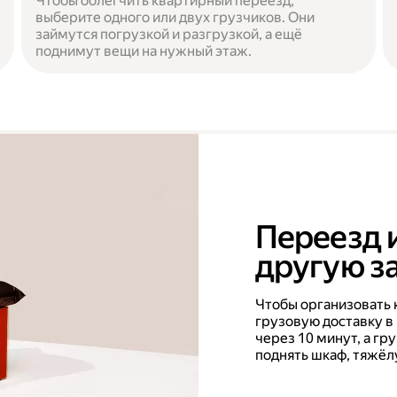
Чтобы облегчить квартирный переезд,
выберите одного или двух грузчиков. Они
займутся погрузкой и разгрузкой, а ещё
поднимут вещи на нужный этаж.
Переезд 
другую за
Чтобы организовать 
грузовую доставку в
через 10 минут, а г
поднять шкаф, тяжёл