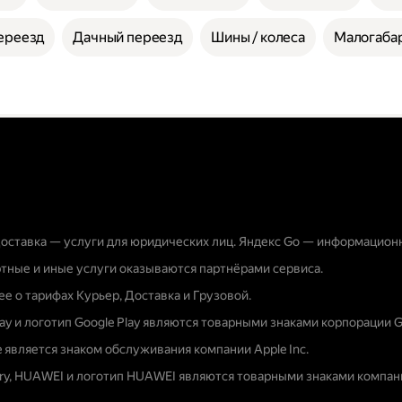
ереезд
Дачный переезд
Шины / колеса
Малогабар
оставка — услуги для юридических лиц. Яндекс Go — информацион
тные и иные услуги оказываются партнёрами сервиса.
е о тарифах Курьер, Доставка и Грузовой.
lay и логотип Google Play являются товарными знаками корпорации G
e является знаком обслуживания компании Apple Inc.
ery, HUAWEI и логотип HUAWEI являются товарными знаками компани