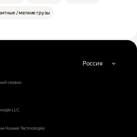
итные / мелкие грузы
Россия
ный сервис.
oogle LLC.
и Huawei Technologies