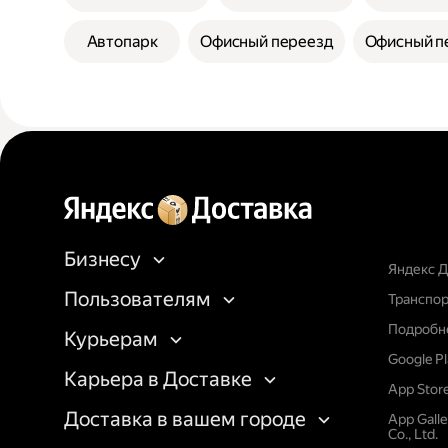
Автопарк
Офисный переезд
Офисный п
Бизнесу
Яндекс Д
Пользователям
Транспор
Подробне
Курьерам
Google P
Карьера в Доставке
App Stor
Доставка в вашем городе
App Gall
Co., Ltd.