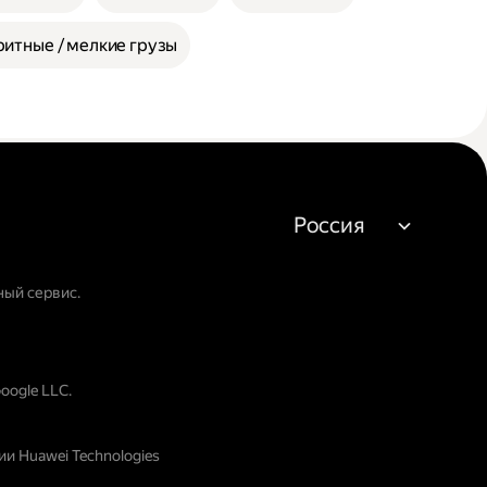
итные / мелкие грузы
Россия
ный сервис.
oogle LLC.
и Huawei Technologies