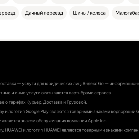
ереезд
Дачный переезд
Шины / колеса
Малогабар
оставка — услуги для юридических лиц. Яндекс Go — информацион
тные и иные услуги оказываются партнёрами сервиса.
е о тарифах Курьер, Доставка и Грузовой.
lay и логотип Google Play являются товарными знаками корпорации G
e является знаком обслуживания компании Apple Inc.
ery, HUAWEI и логотип HUAWEI являются товарными знаками компани