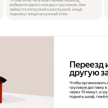
Чтобы облегчить квартирный переезд,
выберите одного или двух грузчиков. Они
займутся погрузкой и разгрузкой, а ещё
поднимут вещи на нужный этаж.
Переезд 
другую за
Чтобы организовать 
грузовую доставку в
через 10 минут, а г
поднять шкаф, тяжёл