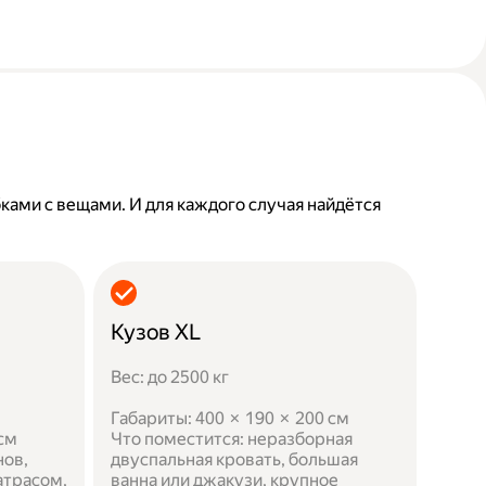
бками с вещами. И для каждого случая найдётся
Кузов XL
Вес: до 2500 кг
Габариты: 400 × 190 × 200 см
 см
Что поместится: неразборная
нов,
двуспальная кровать, большая
атрасом,
ванна или джакузи, крупное