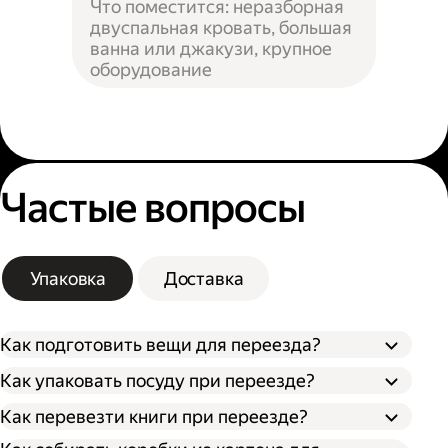
Что поместится: неразборная
двуспальная кровать, большая
ванна или джакузи, крупное
оборудование
Частые вопросы
Упаковка
Доставка
Как подготовить вещи для переезда?
Как упаковать посуду при переезде?
Сначала упакуйте предметы интерьера,
Как перевезти книги при переезде?
Застелите дно коробки поролоном,
обувь и одежду, которые не понадобятся в
синтепоном или другим мягким