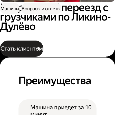
Квартирный переезд с
Машины
Вопросы и ответы
грузчиками по Ликино-
Дулёво
Стать клиентом
Преимущества
Машина приедет за 10
минут