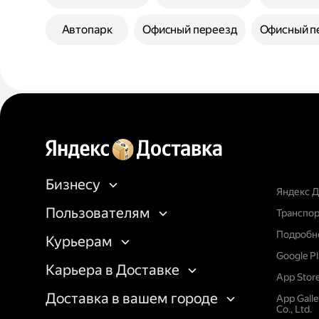
Автопарк
Офисный переезд
Офисный п
Бизнесу
Яндекс Д
Пользователям
Транспор
Подробне
Курьерам
Google P
Карьера в Доставке
App Stor
Доставка в вашем городе
App Gall
Co., Ltd.