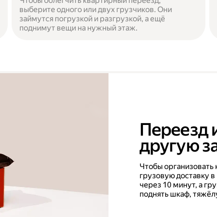
Чтобы облегчить квартирный переезд,
выберите одного или двух грузчиков. Они
займутся погрузкой и разгрузкой, а ещё
поднимут вещи на нужный этаж.
Переезд 
другую за
Чтобы организовать 
грузовую доставку в
через 10 минут, а г
поднять шкаф, тяжёл