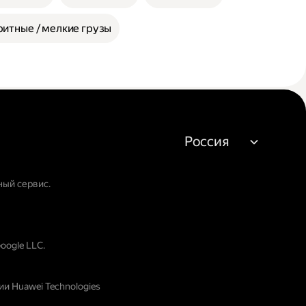
итные / мелкие грузы
Россия
ный сервис.
oogle LLC.
и Huawei Technologies