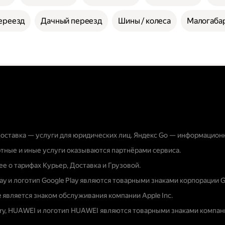
ереезд
Дачный переезд
Шины / колеса
Малогабар
оставка — услуги для юридических лиц. Яндекс Go — информацион
тные и иные услуги оказываются партнёрами сервиса.
е о тарифах Курьер, Доставка и Грузовой.
lay и логотип Google Play являются товарными знаками корпорации G
e является знаком обслуживания компании Apple Inc.
ery, HUAWEI и логотип HUAWEI являются товарными знаками компани