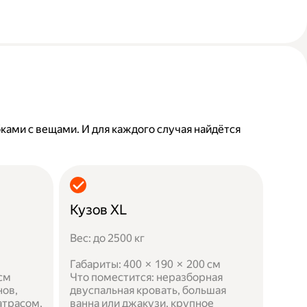
бками с вещами. И для каждого случая найдётся
Кузов XL
Вес: до 2500 кг
Габариты: 400 × 190 × 200 см
 см
Что поместится: неразборная
нов,
двуспальная кровать, большая
атрасом,
ванна или джакузи, крупное