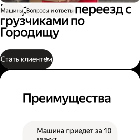
Квартирный переезд с
Машины
Вопросы и ответы
грузчиками по
Городищу
Стать клиентом
Преимущества
Машина приедет за 10
минут