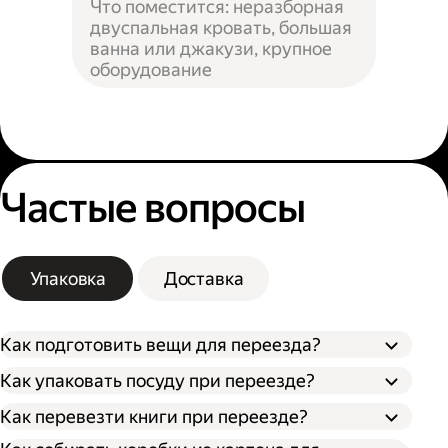
Что поместится: неразборная
двуспальная кровать, большая
ванна или джакузи, крупное
оборудование
Частые вопросы
Упаковка
Доставка
Как подготовить вещи для переезда?
Как упаковать посуду при переезде?
Сначала упакуйте предметы интерьера,
Как перевезти книги при переезде?
Застелите дно коробки поролоном,
обувь и одежду, которые не понадобятся в
синтепоном или другим мягким