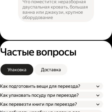
Что поместится: неразборная
двуспальная кровать, большая
ванна или джакузи, крупное
оборудование
Частые вопросы
Упаковка
Доставка
Как подготовить вещи для переезда?
Как упаковать посуду при переезде?
Сначала упакуйте предметы интерьера,
Как перевезти книги при переезде?
Застелите дно коробки поролоном,
обувь и одежду, которые не понадобятся в
синтепоном или другим мягким