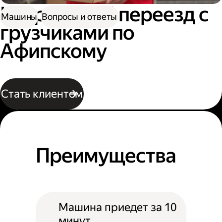
Квартирный переезд с
Машины
Вопросы и ответы
грузчиками по
Афипскому
Стать клиентом
Преимущества
Машина приедет за 10
минут