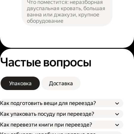
Что поместится: неразборная
двуспальная кровать, большая
ванна или джакузи, крупное
оборудование
Частые вопросы
Упаковка
Доставка
Как подготовить вещи для переезда?
Как упаковать посуду при переезде?
Сначала упакуйте предметы интерьера,
Как перевезти книги при переезде?
Застелите дно коробки поролоном,
обувь и одежду, которые не понадобятся в
синтепоном или другим мягким