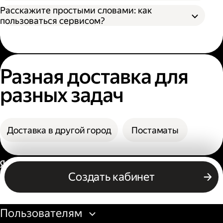
назвать номер заказа, чтобы сотрудник
В поле «Заказать» вы увидите конечную
Расскажите простыми словами: как
мог выдать заказ;
стоимость доставки.
пользоваться сервисом?
По коду из смс. Получателю нужно назвать
фамилию и код из смс. Также код можно
посмотреть в личном кабинете или
получить его по номеру телефона.
Разная доставка для
разных задач
Доставка в другой город
Постаматы
Россия
Создать кабинет
Бизнесу
Пользователям