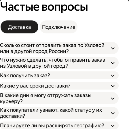
Частые вопросы
Доставка
Подключение
Сколько стоит отправить заказ по Узловой
или в другой город России?
Что нужно сделать, чтобы отправить заказ
из Узловой в другой город?
Как получить заказ?
Какие у вас сроки доставки?
В какие дни я могу отгружать заказы
курьеру?
Откройте кабинет для бизнеса;
По штрихкоду. Покажите штрихкод
Как покупатели узнают, какой статус у их
Укажите, откуда забрать заказ и куда его
сотруднику, отсканировав его, он отдаст
доставки?
доставить;
ваш заказ;
Впишите необходимые данные о заказе;
По номеру заказа. Получателю нужно
Планируете ли вы расширять географию?
Выберите тип оплаты;