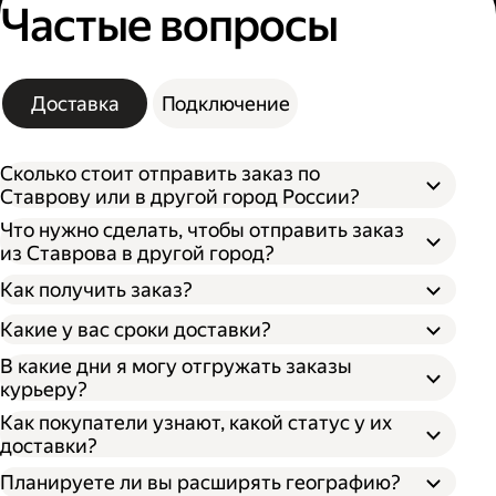
Частые вопросы
Доставка
Подключение
Сколько стоит отправить заказ по
Ставрову или в другой город России?
Что нужно сделать, чтобы отправить заказ
из Ставрова в другой город?
Как получить заказ?
Какие у вас сроки доставки?
В какие дни я могу отгружать заказы
курьеру?
Откройте кабинет для бизнеса;
По штрихкоду. Покажите штрихкод
Как покупатели узнают, какой статус у их
Укажите, откуда забрать заказ и куда его
сотруднику, отсканировав его, он отдаст
доставки?
доставить;
ваш заказ;
Впишите необходимые данные о заказе;
По номеру заказа. Получателю нужно
Планируете ли вы расширять географию?
Выберите тип оплаты;