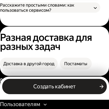
назвать номер заказа, чтобы сотрудник
В поле «Заказать» вы увидите конечную
Расскажите простыми словами: как
мог выдать заказ;
стоимость доставки.
пользоваться сервисом?
По коду из смс. Получателю нужно назвать
фамилию и код из смс. Также код можно
посмотреть в личном кабинете или
получить его по номеру телефона.
Разная доставка для
разных задач
Доставка в другой город
Постаматы
Россия
Создать кабинет
Бизнесу
Пользователям