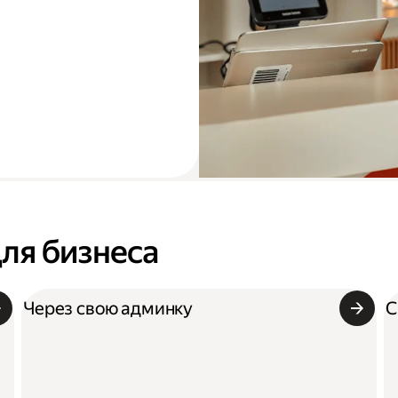
для бизнеса
Через свою админку
С