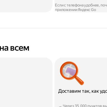
Если с телефона удобнее, по
приложении Яндекс Go
на всем
Доставим так, как у
→ Через 35 000 пунктов вы