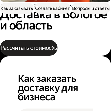
Доставка
По России
В Бологое
Как заказывать
Создать кабинет
Вопросы и ответы
Доставка в Бологое
и область
Рассчитать стоимость
Как заказать
доставку для
бизнеса