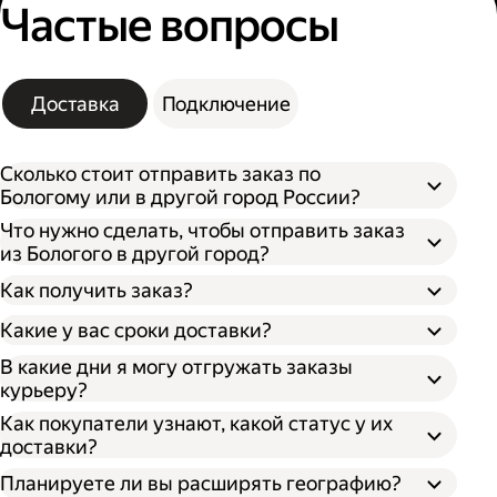
Частые вопросы
Доставка
Подключение
Сколько стоит отправить заказ по
Бологому или в другой город России?
Что нужно сделать, чтобы отправить заказ
из Бологого в другой город?
Как получить заказ?
Какие у вас сроки доставки?
В какие дни я могу отгружать заказы
курьеру?
Откройте кабинет для бизнеса;
По штрихкоду. Покажите штрихкод
Как покупатели узнают, какой статус у их
Укажите, откуда забрать заказ и куда его
сотруднику, отсканировав его, он отдаст
доставки?
доставить;
ваш заказ;
Впишите необходимые данные о заказе;
По номеру заказа. Получателю нужно
Планируете ли вы расширять географию?
Выберите тип оплаты;