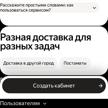
назвать номер заказа, чтобы сотрудник
В поле «Заказать» вы увидите конечную
Расскажите простыми словами: как
мог выдать заказ;
стоимость доставки.
пользоваться сервисом?
По коду из смс. Получателю нужно назвать
фамилию и код из смс. Также код можно
посмотреть в личном кабинете или
получить его по номеру телефона.
Разная доставка для
разных задач
Доставка в другой город
Постаматы
Россия
Создать кабинет
Бизнесу
Пользователям