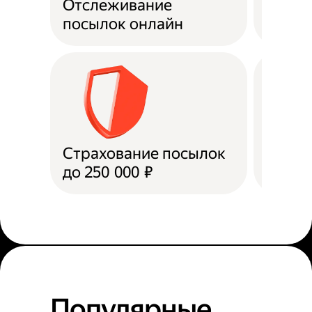
Отслеживание
Подде
посылок онлайн
Страхование посылок
Доста
до 250 000 ₽
в пун
Популярные