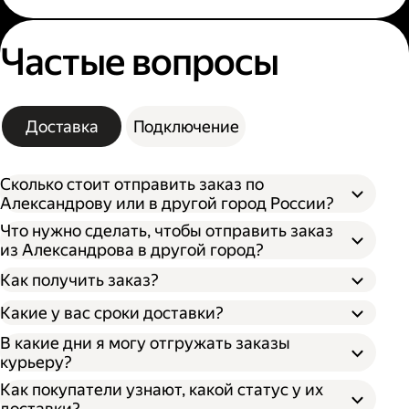
Частые вопросы
Доставка
Подключение
Сколько стоит отправить заказ по
Александрову или в другой город России?
Что нужно сделать, чтобы отправить заказ
из Александрова в другой город?
Как получить заказ?
Какие у вас сроки доставки?
В какие дни я могу отгружать заказы
курьеру?
Откройте кабинет для бизнеса;
По штрихкоду. Покажите штрихкод
Как покупатели узнают, какой статус у их
Укажите, откуда забрать заказ и куда его
сотруднику, отсканировав его, он отдаст
доставки?