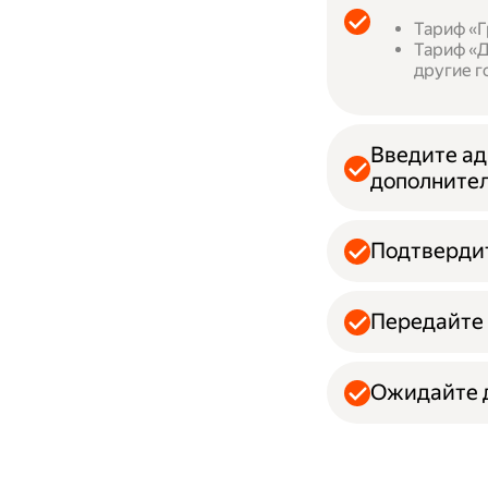
Тариф «Г
Тариф «Д
другие г
Введите ад
дополнител
Подтвердит
Передайте 
Ожидайте д