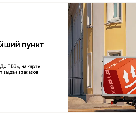
айший пункт
До ПВЗ», на карте
т выдачи заказов.