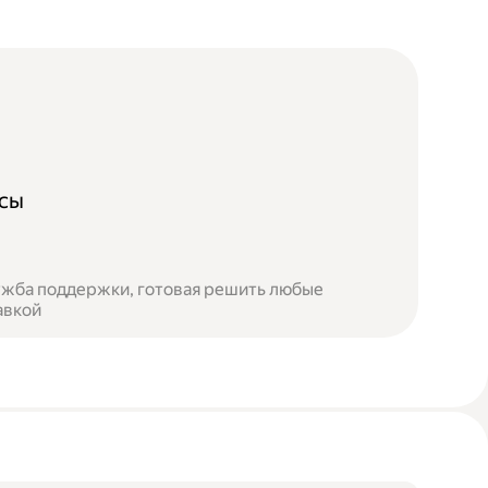
осы
лужба поддержки, готовая решить любые
авкой