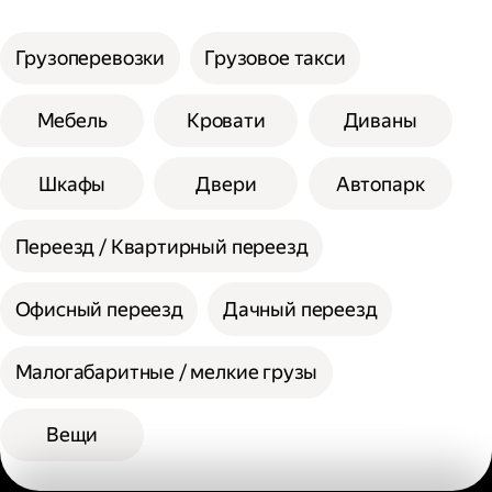
услуги;
Сумма сторон не должна превышать 200
Выберите способ оплаты.
см при выборе помощи одного грузчика, а
Грузоперевозки
Грузовое такси
вес одной единицы 30 кг.
При выборе помощи двух грузчиков
Мебель
Кровати
Диваны
допустимая сумма сторон 300 см, а вес
одной единицы 60 кг.
Шкафы
Двери
Автопарк
Переезд / Квартирный переезд
Офисный переезд
Дачный переезд
Малогабаритные / мелкие грузы
Вещи