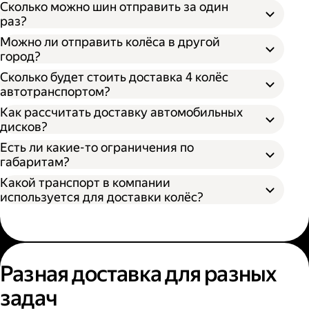
Сколько можно шин отправить за один
раз?
Можно ли отправить колёса в другой
город?
Сколько будет стоить доставка 4 колёс
автотранспортом?
Как рассчитать доставку автомобильных
дисков?
Открыть приложение Яндекс Go или
сайт
Яндекс Доставки;
Есть ли какие-то ограничения по
Выбрать подходящий тариф;
габаритам?
Ввести данные в поля «Откуда» и «Куда»;
Какой транспорт в компании
В приложении Яндекс Go;
Ввести контакты получателя и
используется для доставки колёс?
На сайте Яндекс Доставки.
отправителя;
Указать дополнительные услуги, если
Диаметр не более 100 см, если помогает
необходимо;
один грузчик;
Подтвердить заказ.
Диаметр не более 200 см, если выбрана
Выберите удобный способ оформления
помощь двух грузчиков;
заказа;
Разная доставка для разных
Высота не более 100 см.
Выберите тариф;
задач
Введите необходимую информацию;
Укажите, нужны ли дополнительные