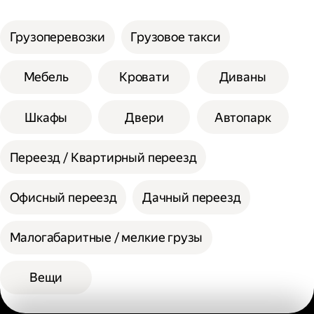
услуги;
Сумма сторон не должна превышать 200
Выберите способ оплаты.
см при выборе помощи одного грузчика, а
Грузоперевозки
Грузовое такси
вес одной единицы 30 кг.
При выборе помощи двух грузчиков
Мебель
Кровати
Диваны
допустимая сумма сторон 300 см, а вес
одной единицы 60 кг.
Шкафы
Двери
Автопарк
Переезд / Квартирный переезд
Офисный переезд
Дачный переезд
Малогабаритные / мелкие грузы
Вещи