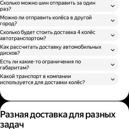
Сколько можно шин отправить за один
раз?
Можно ли отправить колёса в другой
город?
Сколько будет стоить доставка 4 колёс
автотранспортом?
Как рассчитать доставку автомобильных
дисков?
Открыть приложение Яндекс Go или
сайт
Яндекс Доставки;
Есть ли какие-то ограничения по
Выбрать подходящий тариф;
габаритам?
Ввести данные в поля «Откуда» и «Куда»;
Какой транспорт в компании
В приложении Яндекс Go;
Ввести контакты получателя и
используется для доставки колёс?
На сайте Яндекс Доставки.
отправителя;
Указать дополнительные услуги, если
Диаметр не более 100 см, если помогает
необходимо;
один грузчик;
Подтвердить заказ.
Диаметр не более 200 см, если выбрана
Выберите удобный способ оформления
помощь двух грузчиков;
заказа;
Разная доставка для разных
Высота не более 100 см.
Выберите тариф;
задач
Введите необходимую информацию;
Укажите, нужны ли дополнительные