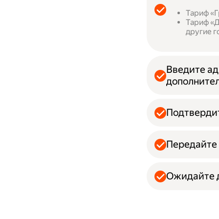
Тариф «Г
Тариф «Д
другие г
Введите ад
дополнител
Подтвердит
Передайте 
Ожидайте д