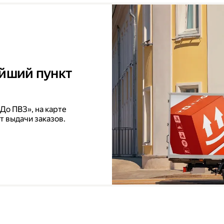
айший пункт
До ПВЗ», на карте
т выдачи заказов.