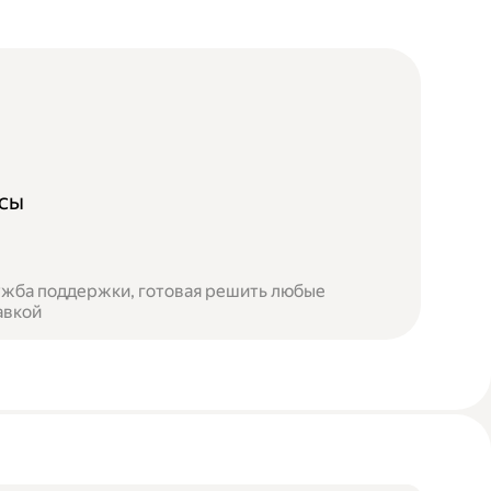
осы
лужба поддержки, готовая решить любые
авкой