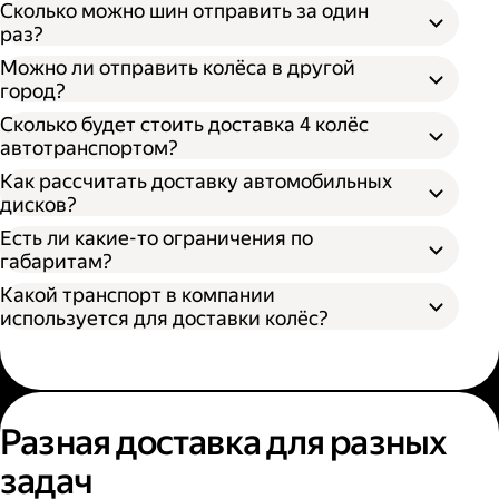
Сколько можно шин отправить за один
раз?
Можно ли отправить колёса в другой
город?
Сколько будет стоить доставка 4 колёс
автотранспортом?
Как рассчитать доставку автомобильных
дисков?
Открыть приложение Яндекс Go или
сайт
Яндекс Доставки;
Есть ли какие-то ограничения по
Выбрать подходящий тариф;
габаритам?
Ввести данные в поля «Откуда» и «Куда»;
Какой транспорт в компании
В приложении Яндекс Go;
Ввести контакты получателя и
используется для доставки колёс?
На сайте Яндекс Доставки.
отправителя;
Указать дополнительные услуги, если
Диаметр не более 100 см, если помогает
необходимо;
один грузчик;
Подтвердить заказ.
Диаметр не более 200 см, если выбрана
Выберите удобный способ оформления
помощь двух грузчиков;
заказа;
Разная доставка для разных
Высота не более 100 см.
Выберите тариф;
задач
Введите необходимую информацию;
Укажите, нужны ли дополнительные