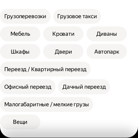
услуги;
Сумма сторон не должна превышать 200
Выберите способ оплаты.
см при выборе помощи одного грузчика, а
Грузоперевозки
Грузовое такси
вес одной единицы 30 кг.
При выборе помощи двух грузчиков
Мебель
Кровати
Диваны
допустимая сумма сторон 300 см, а вес
одной единицы 60 кг.
Шкафы
Двери
Автопарк
Переезд / Квартирный переезд
Офисный переезд
Дачный переезд
Малогабаритные / мелкие грузы
Вещи