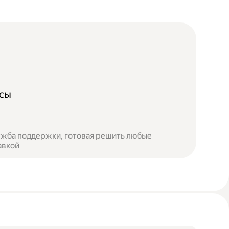
осы
лужба поддержки, готовая решить любые
авкой