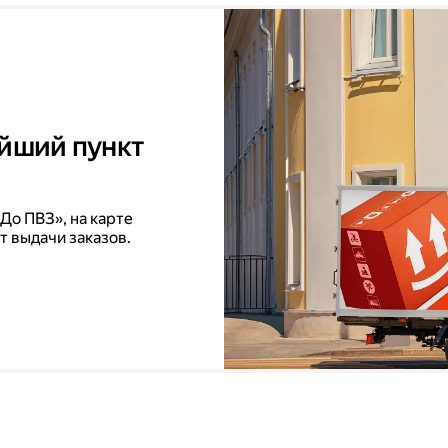
айший пункт
До ПВЗ», на карте
т выдачи заказов.