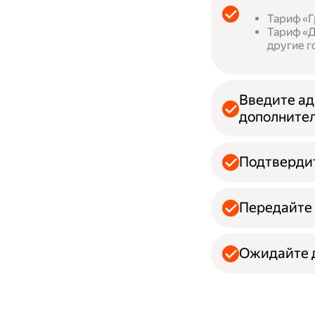
Тариф «Г
Тариф «Д
другие г
Введите ад
дополнител
Подтвердит
Передайте 
Ожидайте д