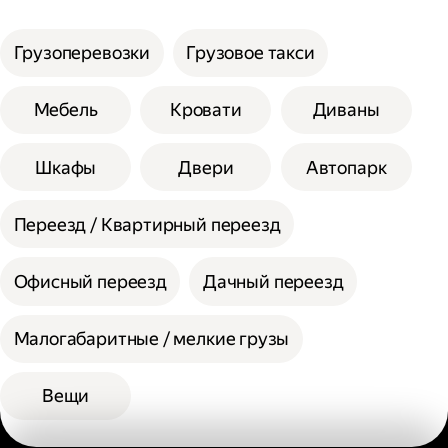
услуги;
Сумма сторон не должна превышать 200
Выберите способ оплаты.
см при выборе помощи одного грузчика, а
Грузоперевозки
Грузовое такси
вес одной единицы 30 кг.
При выборе помощи двух грузчиков
Мебель
Кровати
Диваны
допустимая сумма сторон 300 см, а вес
одной единицы 60 кг.
Шкафы
Двери
Автопарк
Переезд / Квартирный переезд
Офисный переезд
Дачный переезд
Малогабаритные / мелкие грузы
Вещи