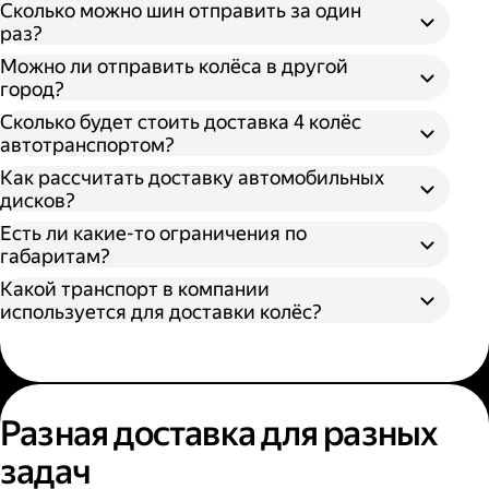
Сколько можно шин отправить за один
раз?
Можно ли отправить колёса в другой
город?
Сколько будет стоить доставка 4 колёс
автотранспортом?
Как рассчитать доставку автомобильных
дисков?
Открыть приложение Яндекс Go или
сайт
Яндекс Доставки;
Есть ли какие-то ограничения по
Выбрать подходящий тариф;
габаритам?
Ввести данные в поля «Откуда» и «Куда»;
Какой транспорт в компании
В приложении Яндекс Go;
Ввести контакты получателя и
используется для доставки колёс?
На сайте Яндекс Доставки.
отправителя;
Указать дополнительные услуги, если
Диаметр не более 100 см, если помогает
необходимо;
один грузчик;
Подтвердить заказ.
Диаметр не более 200 см, если выбрана
Выберите удобный способ оформления
помощь двух грузчиков;
заказа;
Разная доставка для разных
Высота не более 100 см.
Выберите тариф;
задач
Введите необходимую информацию;
Укажите, нужны ли дополнительные