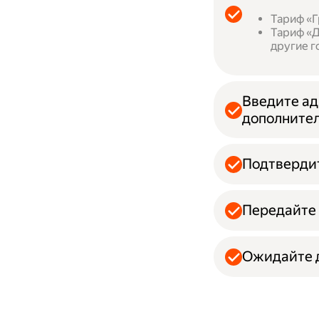
Тариф «Г
Тариф «Д
другие г
Введите ад
дополнител
Подтвердит
Передайте 
Ожидайте д