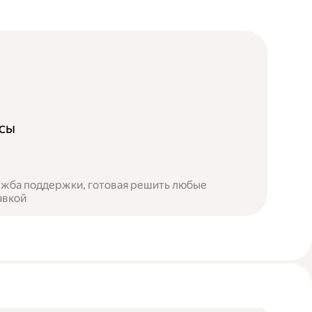
осы
лужба поддержки, готовая решить любые
авкой