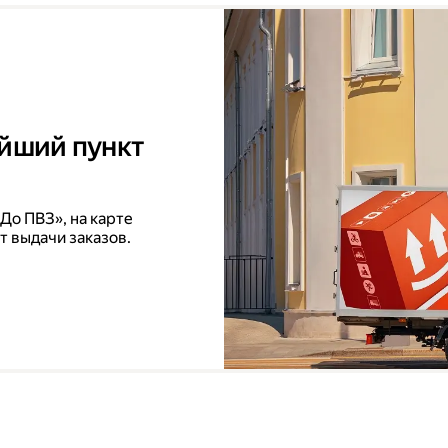
айший пункт
До ПВЗ», на карте
т выдачи заказов.