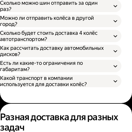
Сколько можно шин отправить за один
раз?
Можно ли отправить колёса в другой
город?
Сколько будет стоить доставка 4 колёс
автотранспортом?
Как рассчитать доставку автомобильных
дисков?
Открыть приложение Яндекс Go или
сайт
Яндекс Доставки;
Есть ли какие-то ограничения по
Выбрать подходящий тариф;
габаритам?
Ввести данные в поля «Откуда» и «Куда»;
Какой транспорт в компании
В приложении Яндекс Go;
Ввести контакты получателя и
используется для доставки колёс?
На сайте Яндекс Доставки.
отправителя;
Указать дополнительные услуги, если
Диаметр не более 100 см, если помогает
необходимо;
один грузчик;
Подтвердить заказ.
Диаметр не более 200 см, если выбрана
Выберите удобный способ оформления
помощь двух грузчиков;
заказа;
Разная доставка для разных
Высота не более 100 см.
Выберите тариф;
задач
Введите необходимую информацию;
Укажите, нужны ли дополнительные