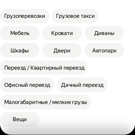
услуги;
Сумма сторон не должна превышать 200
Выберите способ оплаты.
см при выборе помощи одного грузчика, а
Грузоперевозки
Грузовое такси
вес одной единицы 30 кг.
При выборе помощи двух грузчиков
Мебель
Кровати
Диваны
допустимая сумма сторон 300 см, а вес
одной единицы 60 кг.
Шкафы
Двери
Автопарк
Переезд / Квартирный переезд
Офисный переезд
Дачный переезд
Малогабаритные / мелкие грузы
Вещи