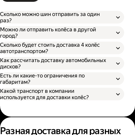
Сколько можно шин отправить за один
раз?
Можно ли отправить колёса в другой
город?
Сколько будет стоить доставка 4 колёс
автотранспортом?
Как рассчитать доставку автомобильных
дисков?
Открыть приложение Яндекс Go или
сайт
Яндекс Доставки;
Есть ли какие-то ограничения по
Выбрать подходящий тариф;
габаритам?
Ввести данные в поля «Откуда» и «Куда»;
Какой транспорт в компании
В приложении Яндекс Go;
Ввести контакты получателя и
используется для доставки колёс?
На сайте Яндекс Доставки.
отправителя;
Указать дополнительные услуги, если
Диаметр не более 100 см, если помогает
необходимо;
один грузчик;
Подтвердить заказ.
Диаметр не более 200 см, если выбрана
Выберите удобный способ оформления
помощь двух грузчиков;
заказа;
Разная доставка для разных
Высота не более 100 см.
Выберите тариф;