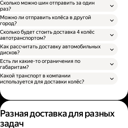
Сколько можно шин отправить за один
раз?
Можно ли отправить колёса в другой
город?
Сколько будет стоить доставка 4 колёс
автотранспортом?
Как рассчитать доставку автомобильных
дисков?
Открыть приложение Яндекс Go или
сайт
Яндекс Доставки;
Есть ли какие-то ограничения по
Выбрать подходящий тариф;
габаритам?
Ввести данные в поля «Откуда» и «Куда»;
Какой транспорт в компании
В приложении Яндекс Go;
Ввести контакты получателя и
используется для доставки колёс?
На сайте Яндекс Доставки.
отправителя;
Указать дополнительные услуги, если
Диаметр не более 100 см, если помогает
необходимо;
один грузчик;
Подтвердить заказ.
Диаметр не более 200 см, если выбрана
Выберите удобный способ оформления
помощь двух грузчиков;
заказа;
Разная доставка для разных
Высота не более 100 см.
Выберите тариф;
задач
Введите необходимую информацию;
Укажите, нужны ли дополнительные