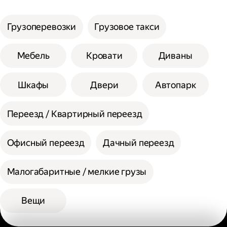
услуги;
Сумма сторон не должна превышать 200
Выберите способ оплаты.
см при выборе помощи одного грузчика, а
Грузоперевозки
Грузовое такси
вес одной единицы 30 кг.
При выборе помощи двух грузчиков
Мебель
Кровати
Диваны
допустимая сумма сторон 300 см, а вес
одной единицы 60 кг.
Шкафы
Двери
Автопарк
Переезд / Квартирный переезд
Офисный переезд
Дачный переезд
Малогабаритные / мелкие грузы
Вещи