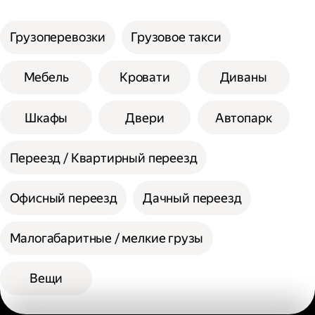
услуги;
Сумма сторон не должна превышать 200
Выберите способ оплаты.
см при выборе помощи одного грузчика, а
Грузоперевозки
Грузовое такси
вес одной единицы 30 кг.
При выборе помощи двух грузчиков
Мебель
Кровати
Диваны
допустимая сумма сторон 300 см, а вес
одной единицы 60 кг.
Шкафы
Двери
Автопарк
Переезд / Квартирный переезд
Офисный переезд
Дачный переезд
Малогабаритные / мелкие грузы
Вещи