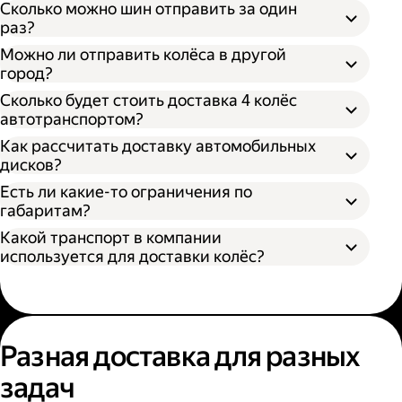
Сколько можно шин отправить за один
раз?
Можно ли отправить колёса в другой
город?
Сколько будет стоить доставка 4 колёс
автотранспортом?
Как рассчитать доставку автомобильных
дисков?
Открыть приложение Яндекс Go или
сайт
Яндекс Доставки;
Есть ли какие-то ограничения по
Выбрать подходящий тариф;
габаритам?
Ввести данные в поля «Откуда» и «Куда»;
Какой транспорт в компании
В приложении Яндекс Go;
Ввести контакты получателя и
используется для доставки колёс?
На сайте Яндекс Доставки.
отправителя;
Указать дополнительные услуги, если
Диаметр не более 100 см, если помогает
необходимо;
один грузчик;
Подтвердить заказ.
Диаметр не более 200 см, если выбрана
Выберите удобный способ оформления
помощь двух грузчиков;
заказа;
Разная доставка для разных
Высота не более 100 см.
Выберите тариф;
задач
Введите необходимую информацию;
Укажите, нужны ли дополнительные