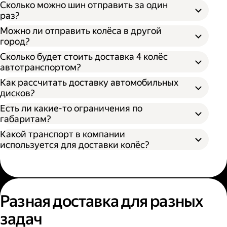
Сколько можно шин отправить за один
раз?
Можно ли отправить колёса в другой
город?
Сколько будет стоить доставка 4 колёс
автотранспортом?
Как рассчитать доставку автомобильных
дисков?
Открыть приложение Яндекс Go или
сайт
Яндекс Доставки;
Есть ли какие-то ограничения по
Выбрать подходящий тариф;
габаритам?
Ввести данные в поля «Откуда» и «Куда»;
Какой транспорт в компании
В приложении Яндекс Go;
Ввести контакты получателя и
используется для доставки колёс?
На сайте Яндекс Доставки.
отправителя;
Указать дополнительные услуги, если
Диаметр не более 100 см, если помогает
необходимо;
один грузчик;
Подтвердить заказ.
Диаметр не более 200 см, если выбрана
Выберите удобный способ оформления
помощь двух грузчиков;
заказа;
Разная доставка для разных
Высота не более 100 см.
Выберите тариф;
задач
Введите необходимую информацию;
Укажите, нужны ли дополнительные