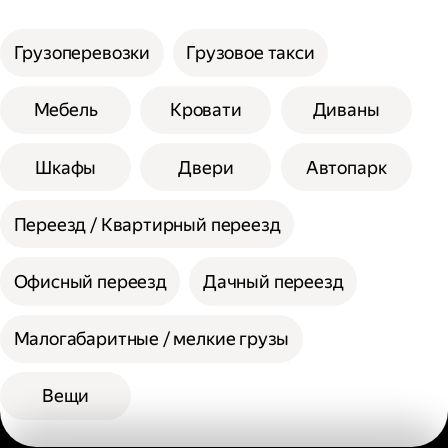
услуги;
Сумма сторон не должна превышать 200
Выберите способ оплаты.
см при выборе помощи одного грузчика, а
Грузоперевозки
Грузовое такси
вес одной единицы 30 кг.
При выборе помощи двух грузчиков
Мебель
Кровати
Диваны
допустимая сумма сторон 300 см, а вес
одной единицы 60 кг.
Шкафы
Двери
Автопарк
Переезд / Квартирный переезд
Офисный переезд
Дачный переезд
Малогабаритные / мелкие грузы
Вещи