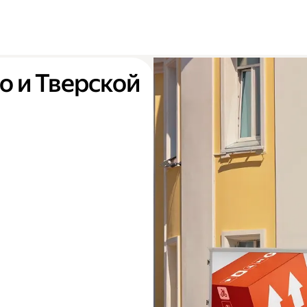
о и Тверской