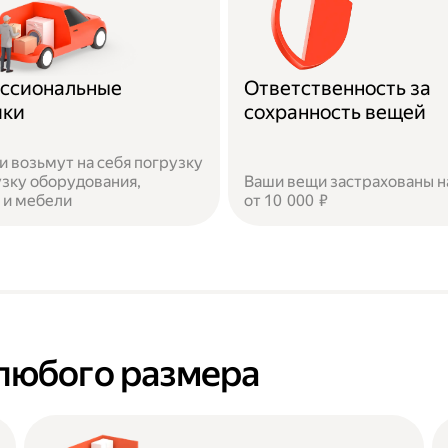
ссиональные
Ответственность за
ики
сохранность вещей
и возьмут на себя погрузку
узку оборудования,
Ваши вещи застрахованы н
 и мебели
от 10 000 ₽
любого размера