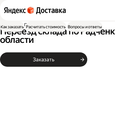
Доставка
Переезд склада
Как заказать
Расчитать стоимость
Вопросы и ответы
Переезд склада по Радченк
области
Заказать